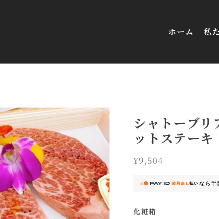
ホーム
私
シャトーブリ
ットステーキ（
¥9,504
なら
手
化粧箱